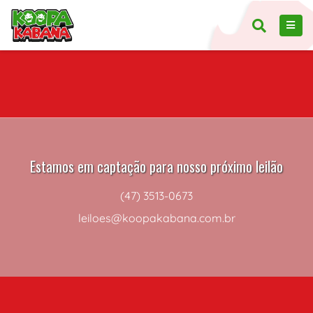
Estamos em captação para nosso próximo leilão
(47) 3513-0673
leiloes@koopakabana.com.br